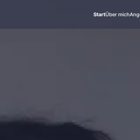
Start
Über mich
Ang